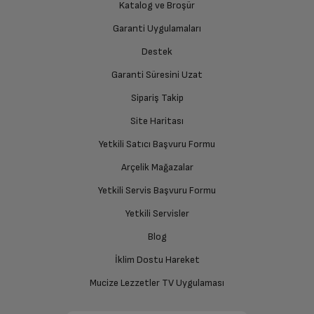
Katalog ve Broşür
Ürünü eksiksiz ve hasarsız olarak faturası ile birlikte
yetkili servise teslim edin.
Bu ürün benim cihazım için uygun mu?
Garanti Uygulamaları
Destek
Garanti Süresini Uzat
İade Talebiniz Onaylansın
Yetkili servis gerekli kontrolleri sağladıktan sonra İade
Sipariş Takip
süreciniz tamamlanacaktır.
Site Haritası
Yetkili Satıcı Başvuru Formu
Ücretiniz İade Edilsin
Arçelik Mağazalar
Ücret iadesi gerçekleştiğinde SMS ile bilgilendirme
Yetkili Servis Başvuru Formu
sağlanacaktır.
Yetkili Servisler
Siparişiniz henüz teslim edilmediyse iptal talebinizin
Blog
onaylanması sonrasında ücret iadeniz en kısa süre içerisinde
gerçekleşecektir.
İklim Dostu Hareket
Mucize Lezzetler TV Uygulaması