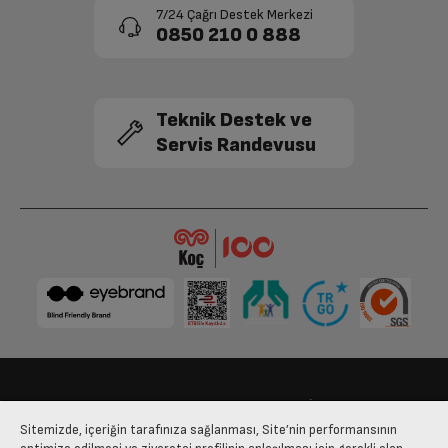
7/24 Çağrı Destek Merkezi
0850 210 0 888
Teknik Destek ve
Servis Randevusu
Bize Ulaşın
Kişisel Verilerin Korunması
İşlem Rehberi
Sitemizde, içeriğin tarafınıza sağlanması, Site’nin performansının
Satış Sözleşmesi