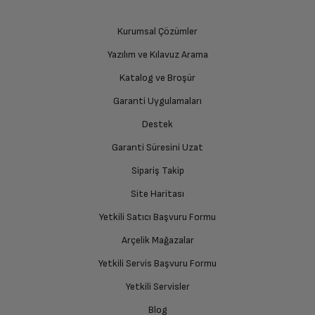
üzere sizinle randevu için iletişime geçecektir.
Kurumsal Çözümler
Yazılım ve Kılavuz Arama
Ürünü Yetkili Servise Teslim Edin
Katalog ve Broşür
Ürünü eksiksiz ve hasarsız olarak faturası ile birlikte
yetkili servise teslim edin.
Garanti Uygulamaları
Destek
Garanti Süresini Uzat
İade Talebiniz Onaylansın
Yetkili servis gerekli kontrolleri sağladıktan sonra İade
Sipariş Takip
süreciniz tamamlanacaktır.
Site Haritası
Yetkili Satıcı Başvuru Formu
Ücretiniz İade Edilsin
Arçelik Mağazalar
Ücret iadesi gerçekleştiğinde SMS ile bilgilendirme
Yetkili Servis Başvuru Formu
sağlanacaktır.
Yetkili Servisler
Siparişiniz henüz teslim edilmediyse iptal talebinizin
Blog