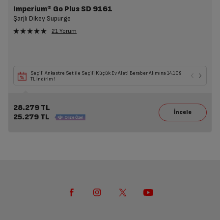
Imperium® Go Plus SD 9161
Şarjlı Dikey Süpürge
21 Yorum
Seçili Ankastre Set ile Seçili Küçük Ev Aleti Beraber Alımına 14.109
TL İndirim !
28.279 TL
25.279 TL