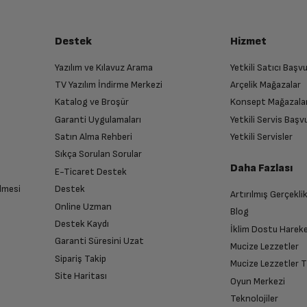
Destek
Hizmet
Yazılım ve Kılavuz Arama
Yetkili Satıcı Baş
TV Yazılım İndirme Merkezi
Arçelik Mağazalar
Katalog ve Broşür
Konsept Mağazala
Garanti Uygulamaları
Yetkili Servis Baş
Satın Alma Rehberi
Yetkili Servisler
Sıkça Sorulan Sorular
Daha Fazlası
E-Ticaret Destek
lmesi
Destek
Artırılmış Gerçekli
Online Uzman
Blog
Destek Kaydı
İklim Dostu Harek
Garanti Süresini Uzat
Mucize Lezzetler
Sipariş Takip
Mucize Lezzetler 
Site Haritası
Oyun Merkezi
Teknolojiler