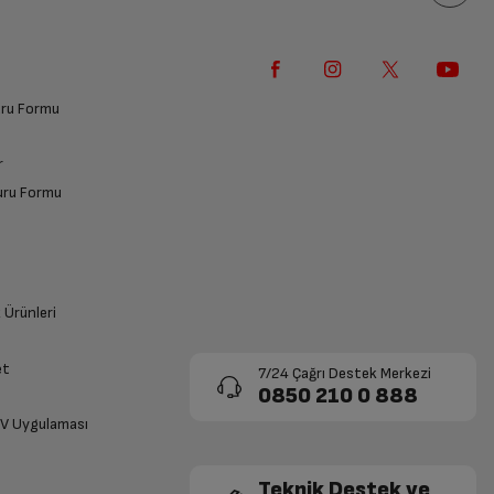
vuru Formu
r
vuru Formu
k Ürünleri
et
7/24 Çağrı Destek Merkezi
0850 210 0 888
TV Uygulaması
Teknik Destek ve