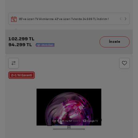
85' ve üzeri TV Alımlarına 43' ve üzeri Tvlerde 24.699 TL İndirim !
102.299 TL
94.299 TL