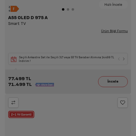
Hızlı İncele
A55 OLED D 975 A
Smart TV
Ürün Bilgi Formu
Seçili Ankastre Set ile Seçili 32' veya 55' TV Beraber Alımına 14.499 TL
İndirim !
77.499 TL
71.499 TL