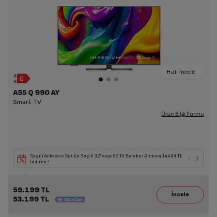
Hızlı İncele
A55 Q 990 AY
Smart TV
Ürün Bilgi Formu
Seçili Ankastre Set ile Seçili 32' veya 55' TV Beraber Alımına 14.499 TL
İndirim !
59.199 TL
53.199 TL