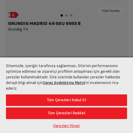
Hızlı İncele
GRUNDIG MADRID 49 GEU 8955 B
Grundig TV
Sitemizde, içeriğin tarafınıza sağlanması, Site’nin performansının
optimize edilmesi ve ziyaretçi profilinin anlaşılması için gerekli olan
çerezler kullanılmaktadır. Site üzerinde kullanılan çerezler hakkında
detaylı bilgi almak için
Çerez Aydınlatma Metni
’ni incelemenizi rica
ederiz.
Tüm Çerezleri Kabul Et
Tüm Çerezleri Reddet
Çerezleri Yönet