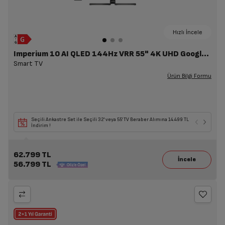
Hızlı İncele
Imperium 10 AI QLED 144Hz VRR 55" 4K UHD Google TV - A 1055 C AI
Smart TV
Ürün Bilgi Formu
Seçili Ankastre Set ile Seçili 32' veya 55' TV Beraber Alımına 14.499 TL
İndirim !
62.799 TL
56.799 TL