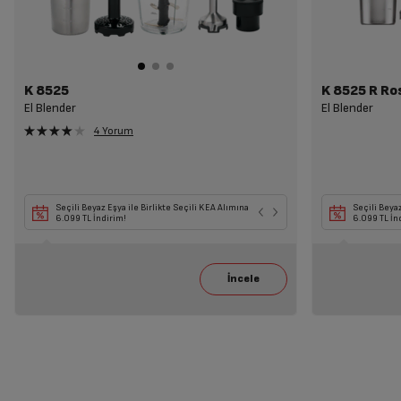
K 8525
K 8525 R Ro
El Blender
El Blender
4 Yorum
Seçili Beyaz Eşya ile Birlikte Seçili KEA Alımına
Seçili Beyaz
6.099 TL İndirim!
6.099 TL İn