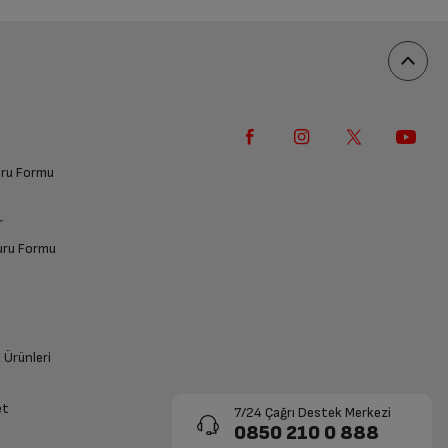
vuru Formu
r
vuru Formu
k Ürünleri
et
7/24 Çağrı Destek Merkezi
0850 210 0 888