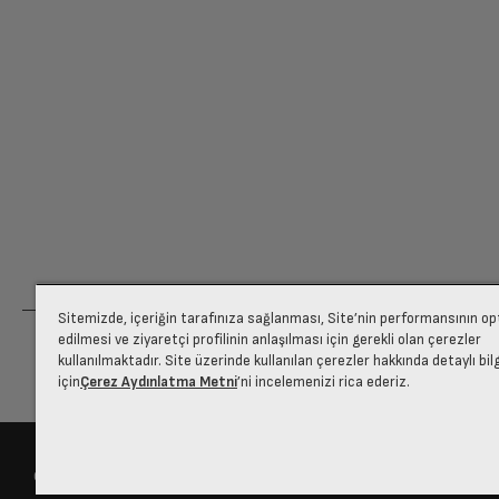
Sitemizde, içeriğin tarafınıza sağlanması, Site’nin performansının o
edilmesi ve ziyaretçi profilinin anlaşılması için gerekli olan çerezler
kullanılmaktadır. Site üzerinde kullanılan çerezler hakkında detaylı bil
için
Çerez Aydınlatma Metni
’ni incelemenizi rica ederiz.
© 2025 arcelik.com.tr