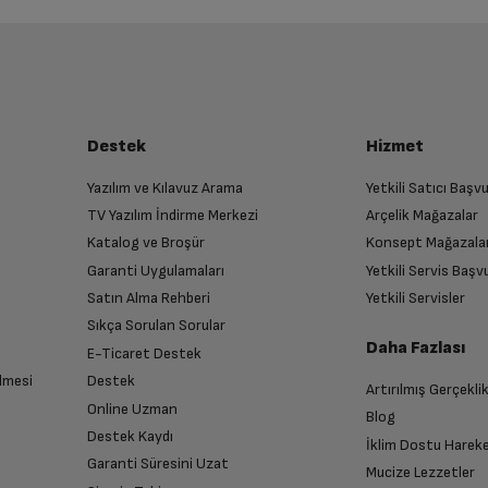
Destek
Hizmet
Yazılım ve Kılavuz Arama
Yetkili Satıcı Baş
TV Yazılım İndirme Merkezi
Arçelik Mağazalar
Katalog ve Broşür
Konsept Mağazala
Garanti Uygulamaları
Yetkili Servis Baş
Satın Alma Rehberi
Yetkili Servisler
Sıkça Sorulan Sorular
Daha Fazlası
E-Ticaret Destek
lmesi
Destek
Artırılmış Gerçekli
Online Uzman
Blog
Destek Kaydı
İklim Dostu Harek
Garanti Süresini Uzat
Mucize Lezzetler