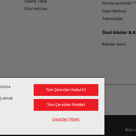
Sipariş Takip
Mucize Lezzetler 
Site Haritası
Oyun Merkezi
Teknolojiler
Özel Günler & 
Babalar Günü
ptimize
Tüm Çerezleri Kabul Et
gi almak
Tüm Çerezleri Reddet
Çerezleri Yönet
Bize 