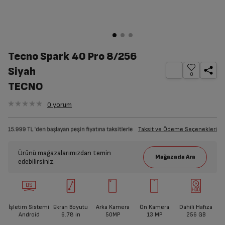
Tecno Spark 40 Pro 8/256
Siyah
0
TECNO
0
yorum
Taksit ve Ödeme Seçenekleri
Ürünü mağazalarımızdan temin
edebilirsiniz.
İşletim Sistemi
Ekran Boyutu
Arka Kamera
Ön Kamera
Dahili Hafıza
Android
6.78
in
50MP
13 MP
256 GB