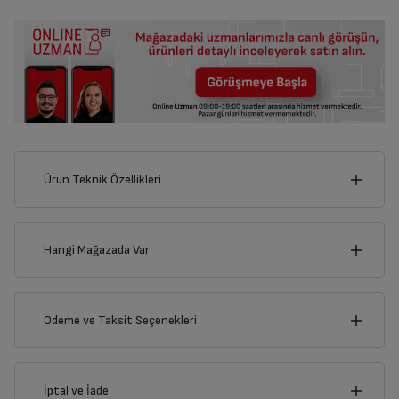
Ürün Teknik Özellikleri
1
cm
Hangi Mağazada Var
İl
Ödeme ve Taksit Seçenekleri
Derinlik
Genişlik
1
cm
1
cm
İlçe
Kredi Kartı
İptal ve İade