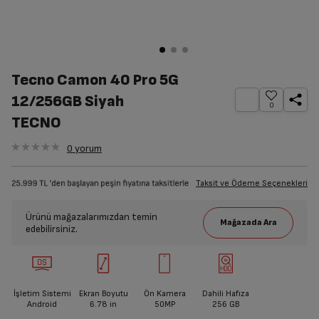
Tecno Camon 40 Pro 5G
12/256GB Siyah
0
TECNO
0
yorum
Taksit ve Ödeme Seçenekleri
Ürünü mağazalarımızdan temin
edebilirsiniz.
İşletim Sistemi
Ekran Boyutu
Ön Kamera
Dahili Hafıza
Android
6.78
in
50MP
256 GB