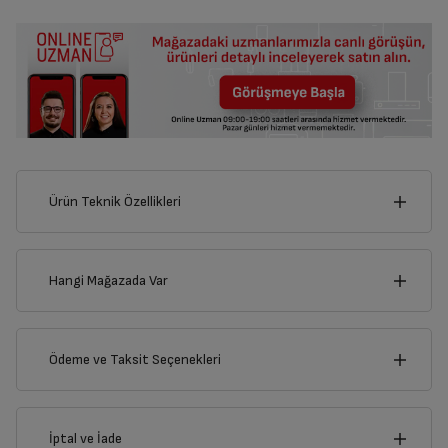
Ürün Teknik Özellikleri
1
cm
Hangi Mağazada Var
İl
Ödeme ve Taksit Seçenekleri
Derinlik
Genişlik
1
cm
1
cm
İlçe
Kredi Kartı
İptal ve İade