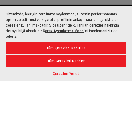
Sitemizde, içeriğin tarafınıza sağlanması, Site’nin performansının
optimize edilmesi ve ziyaretçi profilinin anlaşılması için gerekli olan
çerezler kullanılmaktadır. Site üzerinde kullanılan çerezler hakkında
detaylı bilgi almak için
Çerez Aydınlatma Metni
’ni incelemenizi rica
ederiz.
Tüm Çerezleri Kabul Et
Tüm Çerezleri Reddet
Çerezleri Yönet
Ürün Bağlantısını Kopyala
Öne Çıkanlar
En Düşük Fiyat
Paylaş