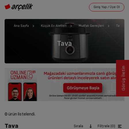
Ana Sayfa
Küçük Ev Aletleri
Mutfak Gereçleri
Tava
Tava
Görüş İletin
0
ürün listelendi.
Tava
Sırala
Filtrele (0)