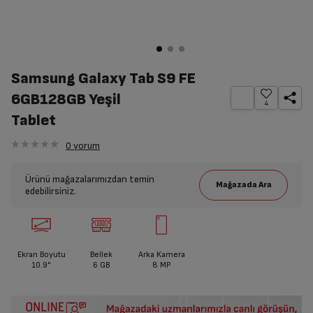
Samsung Galaxy Tab S9 FE
6GB128GB Yeşil
4
Tablet
0
yorum
Ürünü mağazalarımızdan temin
edebilirsiniz.
Ekran Boyutu
Bellek
Arka Kamera
10.9"
6 GB
8 MP