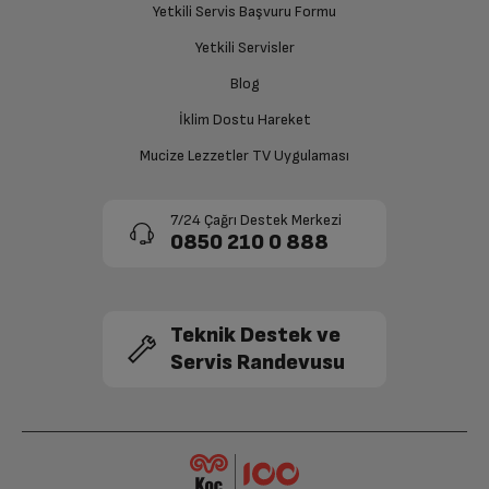
Yetkili Servis Başvuru Formu
sağlanacaktır.
Hoparlör
Var
Yetkili Servisler
Siparişiniz henüz teslim edilmediyse iptal talebinizin
Blog
Arka Kamera
8 MP
onaylanması sonrasında ücret iadeniz en kısa süre içerisinde
gerçekleşecektir.
İklim Dostu Hareket
Diğer
Mucize Lezzetler TV Uygulaması
Pil
Li-ion
7/24 Çağrı Destek Merkezi
0850 210 0 888
Ön Kamera
Yes
Teknik Destek ve
GPS
GPS,Glonass,Galileo,QZSS
Servis Randevusu
Ağırlık: Paketsiz
0.523 kg