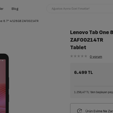
ler
Blog
Ağustos Ayına Özel Fırsatlar!
ne 8.7" 4/128GB ZAF00214TR
Lenovo Tab One 
ZAF00214TR
Tablet
0
yorum
6.499 TL
Ürün Evime Ne Za