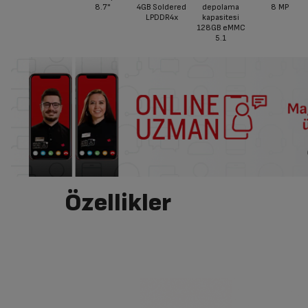
8.7"
4GB Soldered
depolama
8 MP
LPDDR4x
kapasitesi
128GB eMMC
5.1
Özellikler