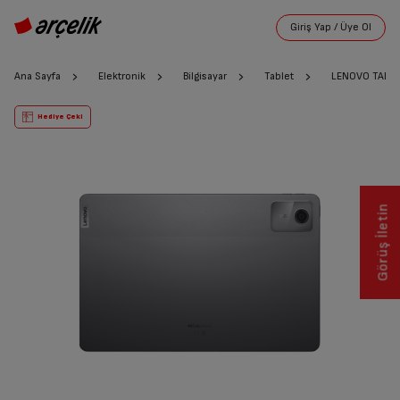
Ana Sayfa
Elektronik
Bilgisayar
Tablet
LENOVO TAB M
Hediye Çeki
Görüş İletin