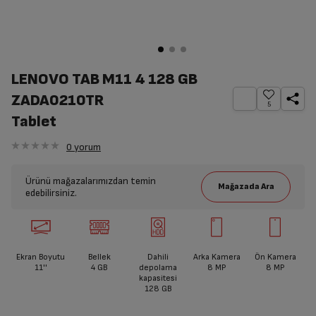
LENOVO TAB M11 4 128 GB
ZADA0210TR
5
Tablet
0
yorum
Ürünü mağazalarımızdan temin
edebilirsiniz.
Ekran Boyutu
Bellek
Dahili
Arka Kamera
Ön Kamera
11''
4 GB
depolama
8 MP
8 MP
kapasitesi
128 GB