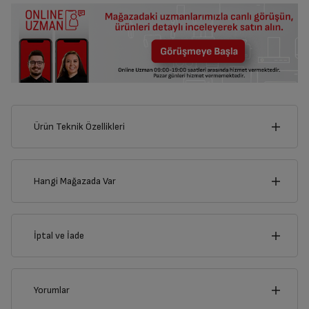
Ürün Teknik Özellikleri
17
cm
Hangi Mağazada Var
İl
İptal ve İade
Derinlik
Genişlik
26
cm
17
cm
İlçe
İptal/İade Talebi Oluşturun
Yorumlar
Siparişlerim sayfasından iade etmek istediğiniz ürünü