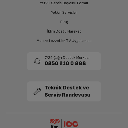
Yetkili Servis Başvuru Formu
sağlanacaktır.
Kablosuz Ağ
Var
Yetkili Servisler
Siparişiniz henüz teslim edilmediyse iptal talebinizin
Blog
Bluetooth
Var
onaylanması sonrasında ücret iadeniz en kısa süre içerisinde
gerçekleşecektir.
İklim Dostu Hareket
Micro USB
Var
Mucize Lezzetler TV Uygulaması
Hoparlör
Var
7/24 Çağrı Destek Merkezi
0850 210 0 888
Arka Kamera
2MP
Diğer
Teknik Destek ve
Servis Randevusu
GPS
Var
Bağlantı Noktaları
Micro SD, Micro USB