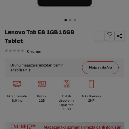
Lenovo Tab E8 1GB 16GB
1
Tablet
0
yorum
Ürünü mağazalarımızdan temin
edebilirsiniz.
Ekran Boyutu
Bellek
Dahili
Arka Kamera
8,0 inç
1GB
depolama
2MP
kapasitesi
16GB