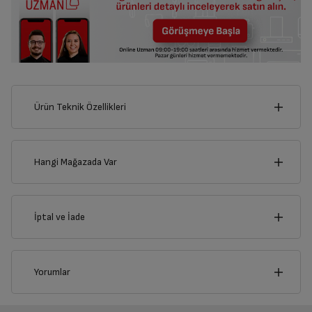
Ürün Teknik Özellikleri
21
cm
Hangi Mağazada Var
İl
İptal ve İade
Derinlik
Genişlik
12
cm
21
cm
İlçe
İptal/İade Talebi Oluşturun
Yorumlar
Siparişlerim sayfasından iade etmek istediğiniz ürünü
bulup, İptal/İade Et’e tıklayarak süreci başlatabilirsiniz.