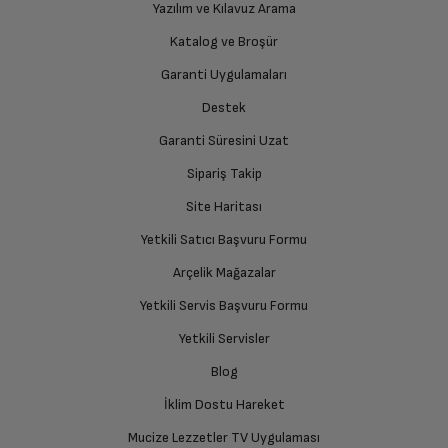
Yazılım ve Kılavuz Arama
Ürünü Yetkili Servise Teslim Edin
Katalog ve Broşür
Ekran Boyutu
12.9
Ürünü eksiksiz ve hasarsız olarak faturası ile birlikte
yetkili servise teslim edin.
Garanti Uygulamaları
Ekran Çözünürlüğü
2732 x 2048
Destek
Garanti Süresini Uzat
İade Talebiniz Onaylansın
Dahili depolama kapasitesi
2TB
Yetkili servis gerekli kontrolleri sağladıktan sonra İade
Sipariş Takip
süreciniz tamamlanacaktır.
Site Haritası
Kablosuz Ağ
Var
Yetkili Satıcı Başvuru Formu
Bluetooth
Var
Ücretiniz İade Edilsin
Arçelik Mağazalar
Ücret iadesi gerçekleştiğinde SMS ile bilgilendirme
Yetkili Servis Başvuru Formu
sağlanacaktır.
Hoparlör
4 hoparlörlü ses sistemi
Yetkili Servisler
Siparişiniz henüz teslim edilmediyse iptal talebinizin
Blog
Mikrofon
Var
onaylanması sonrasında ücret iadeniz en kısa süre içerisinde
gerçekleşecektir.
İklim Dostu Hareket
Arka Kamera
12 MP
Mucize Lezzetler TV Uygulaması