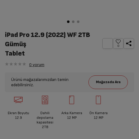
iPad Pro 12.9 (2022) WF 2TB
Gümüş
0
Tablet
0
yorum
Ürünü mağazalarımızdan temin
edebilirsiniz.
Ekran Boyutu
Dahili
Arka Kamera
Ön Kamera
12.9
depolama
12 MP
12 MP
kapasitesi
2TB