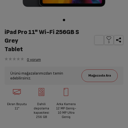
iPad Pro 11" Wi-Fi 256GB S
Grey
3
Tablet
0
yorum
Ürünü mağazalarımızdan temin
edebilirsiniz.
Ekran Boyutu
Dahili
Arka Kamera
11"
depolama
12 MP Geniş-
kapasitesi
10 MP Ultra
256 GB
Geniş