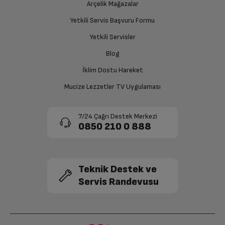
Ücretiniz İade Edilsin
Arçelik Mağazalar
Ücret iadesi gerçekleştiğinde SMS ile bilgilendirme
Yetkili Servis Başvuru Formu
sağlanacaktır.
Mikrofon
Var
Yetkili Servisler
Siparişiniz henüz teslim edilmediyse iptal talebinizin
Blog
Arka Kamera
12 MP Geniş- 10 MP Ultra Geniş
onaylanması sonrasında ücret iadeniz en kısa süre içerisinde
gerçekleşecektir.
İklim Dostu Hareket
Diğer
Mucize Lezzetler TV Uygulaması
Ön Kamera
Var
7/24 Çağrı Destek Merkezi
0850 210 0 888
GPS
Var
Teknik Destek ve
Ağırlık: Paketsiz
0.471 kg
Servis Randevusu