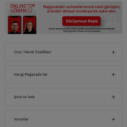
Ürün Teknik Özellikleri
18
cm
Hangi Mağazada Var
İl
İptal ve İade
Derinlik
Genişlik
1
cm
18
cm
İlçe
İptal/İade Talebi Oluşturun
Yorumlar
Siparişlerim sayfasından iade etmek istediğiniz ürünü