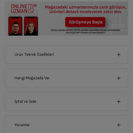
Ürün Teknik Özellikleri
18
cm
Hangi Mağazada Var
İl
İptal ve İade
cm
25
İlçe
İptal/İade Talebi Oluşturun
Yorumlar
Siparişlerim sayfasından iade etmek istediğiniz ürünü