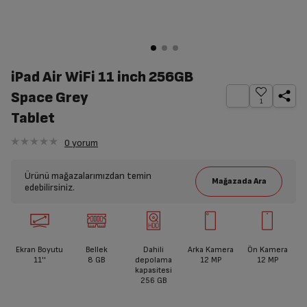
iPad Air WiFi 11 inch 256GB
Space Grey
1
Tablet
0
yorum
Ürünü mağazalarımızdan temin
edebilirsiniz.
Ekran Boyutu
Bellek
Dahili
Arka Kamera
Ön Kamera
11''
8 GB
depolama
12 MP
12 MP
kapasitesi
256 GB