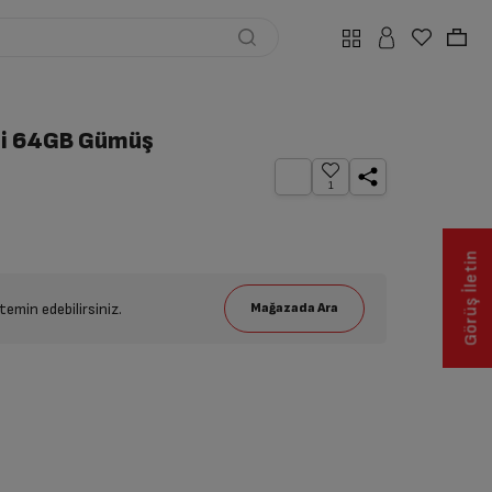
iFi 64GB Gümüş
1
Görüş İletin
emin edebilirsiniz.