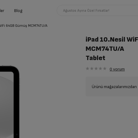
ler
Blog
Ağustos Ayına Özel Fırsatlar!
 WiFi 64GB Gümüş MCM74TU/A
iPad 10.Nesil W
MCM74TU/A
Tablet
0
yorum
Ürünü mağazalarımızdan t