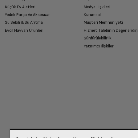
Küçük Ev Aletleri
Medya İlişkileri
Ekran Çözünürlüğü
Yedek Parça Ve Aksesuar
Kurumsal
Su Sebili & Su Arıtma
Müşteri Memnuniyeti
İade Talebiniz Onaylansın
Dahili depolama kapasitesi
Evcil Hayvan Ürünleri
Hizmet Talebinin Değerlendiri
Yetkili servis gerekli kontrolleri sağladıkta
Sürdürülebilirlik
Yatırımcı İlişkileri
Kablosuz Ağ
Ücretiniz İade Edilsin
Bluetooth
Ücret iadesi gerçekleştiğinde SMS ile bilgil
Hoparlör
Siparişiniz henüz teslim edilmediyse iptal talebinizin onayl
Mikrofon
Arka Kamera