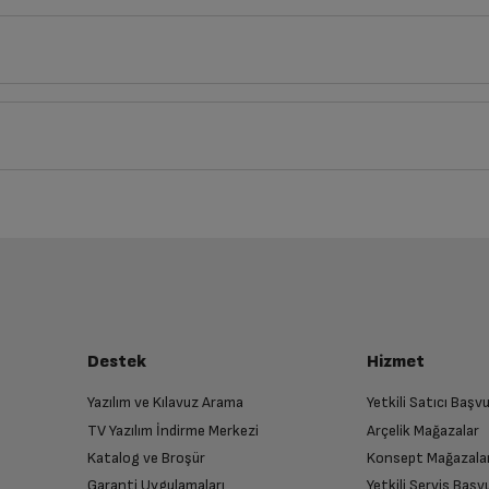
cm
Derinlik
Genişlik
Yük
1
25
cm
18
cm
iz ürünü bulup, İptal/İade Et’e tıklayarak süreci başlatabilirsiniz.
Bu ürüne henüz yorum yapılmamış.
İlk yorumu sen yap!
luşturun
A14 Bionic çip
almak üzere sizinle randevu için iletişime geçecektir.
Destek
Hizmet
iPadOS 16
Yazılım ve Kılavuz Arama
Yetkili Satıcı Baş
TV Yazılım İndirme Merkezi
Arçelik Mağazalar
n
10.9"
Katalog ve Broşür
Konsept Mağazala
 birlikte yetkili servise teslim edin.
Garanti Uygulamaları
Yetkili Servis Baş