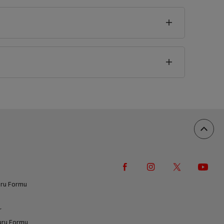
seklik
1
cm
vuru Formu
r
vuru Formu