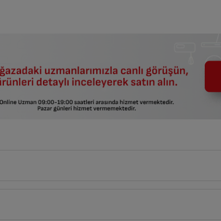
18
cm