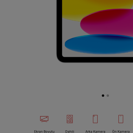
Ekran Boyutu
Dahili
Arka Kamera
Ön Kamera