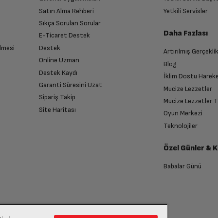
Satın Alma Rehberi
Yetkili Servisler
2360 x 1640
Sıkça Sorulan Sorular
Daha Fazlası
E-Ticaret Destek
64 GB
lmesi
Destek
Artırılmış Gerçekli
n sonra İade süreciniz tamamlanacaktır.
Online Uzman
Blog
Destek Kaydı
Var
İklim Dostu Harek
Garanti Süresini Uzat
Mucize Lezzetler
Sipariş Takip
Mucize Lezzetler 
Var
Site Haritası
Oyun Merkezi
endirme sağlanacaktır.
Teknolojiler
Yatay modda stereo ses sunan hoparlörler
Özel Günler & 
anması sonrasında ücret iadeniz en kısa süre içerisinde gerçekleşecektir.
Babalar Günü
Var
12 MP