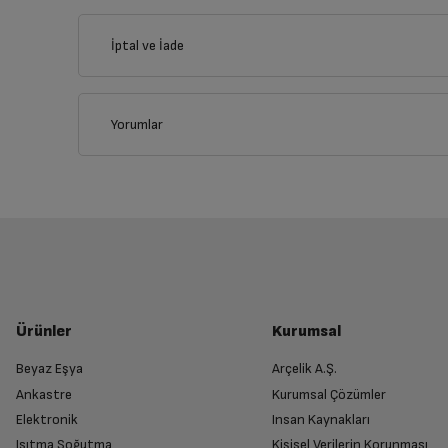
İl
İptal ve İade
İlçe
Yorumlar
İptal/İade Talebi Oluşturun
Siparişlerim sayfasından iade etmek istediğin
Genel Özellikler
Yetkili Servis İade Randevusu O
İşlemci
Yetkili servis, ürünü adresinizinden teslim 
Ürünler
Kurumsal
İşletim Sistemi
Beyaz Eşya
Arçelik A.Ş.
Ankastre
Kurumsal Çözümler
Ürünü Yetkili Servise Teslim Edi
Ekran Boyutu
Elektronik
Insan Kaynakları
Ürünü eksiksiz ve hasarsız olarak faturası ile
Isıtma Soğutma
Kişisel Verilerin Korunması