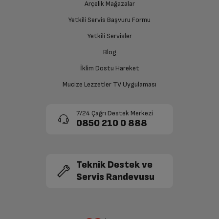
Ücretiniz İade Edilsin
Arçelik Mağazalar
Kablosuz Ağ
Var
Ücret iadesi gerçekleştiğinde SMS ile bilgilendirme
Yetkili Servis Başvuru Formu
sağlanacaktır.
Bluetooth
Var
Yetkili Servisler
Siparişiniz henüz teslim edilmediyse iptal talebinizin
Blog
Yatay modda stereo ses sunan
onaylanması sonrasında ücret iadeniz en kısa süre içerisinde
Hoparlör
hoparlörler
gerçekleşecektir.
İklim Dostu Hareket
Mucize Lezzetler TV Uygulaması
Mikrofon
Var
7/24 Çağrı Destek Merkezi
Arka Kamera
12 MP
0850 210 0 888
Diğer
Teknik Destek ve
Ön Kamera
12 MP
Servis Randevusu
Bağlantı Noktaları
Type C