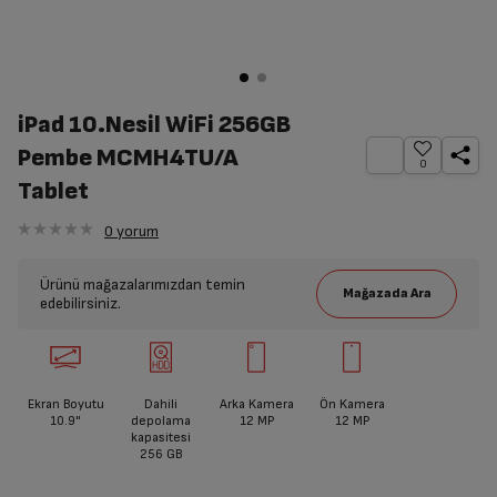
iPad 10.Nesil WiFi 256GB
Pembe MCMH4TU/A
0
Tablet
0
yorum
Ürünü mağazalarımızdan temin
edebilirsiniz.
Ekran Boyutu
Dahili
Arka Kamera
Ön Kamera
10.9"
depolama
12 MP
12 MP
kapasitesi
256 GB