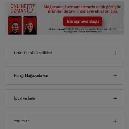
Ürün Teknik Özellikleri
18
cm
Hangi Mağazada Var
İl
İptal ve İade
cm
1
İlçe
İptal/İade Talebi Oluşturun
Yorumlar
Siparişlerim sayfasından iade etmek istediğiniz ürünü