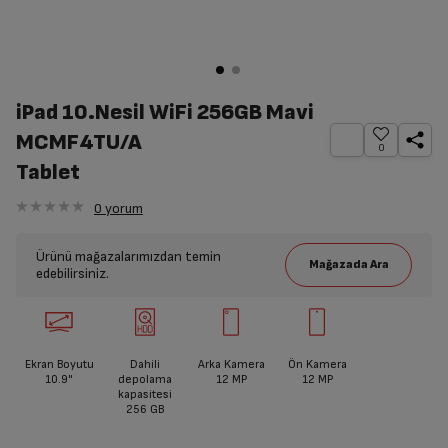
iPad 10.Nesil WiFi 256GB Mavi
MCMF4TU/A
0
Tablet
0
yorum
Ürünü mağazalarımızdan temin
edebilirsiniz.
Ekran Boyutu
Dahili
Arka Kamera
Ön Kamera
10.9"
depolama
12 MP
12 MP
kapasitesi
256 GB