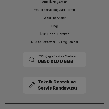
Ücretiniz İade Edilsin
Arçelik Mağazalar
Kablosuz Ağ
Var
Ücret iadesi gerçekleştiğinde SMS ile bilgilendirme
Yetkili Servis Başvuru Formu
sağlanacaktır.
Bluetooth
Var
Yetkili Servisler
Siparişiniz henüz teslim edilmediyse iptal talebinizin
Blog
Yatay modda stereo ses sunan
onaylanması sonrasında ücret iadeniz en kısa süre içerisinde
Hoparlör
hoparlörler
gerçekleşecektir.
İklim Dostu Hareket
Mucize Lezzetler TV Uygulaması
Mikrofon
Var
7/24 Çağrı Destek Merkezi
Arka Kamera
12 MP
0850 210 0 888
Diğer
Teknik Destek ve
Ön Kamera
12 MP
Servis Randevusu
Bağlantı Noktaları
Type C