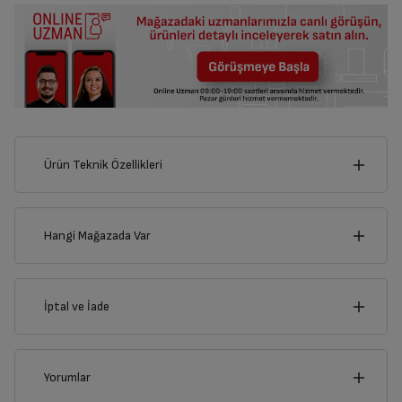
Ürün Teknik Özellikleri
18
cm
Hangi Mağazada Var
İl
İptal ve İade
cm
1
İlçe
İptal/İade Talebi Oluşturun
Yorumlar
Siparişlerim sayfasından iade etmek istediğiniz ürünü