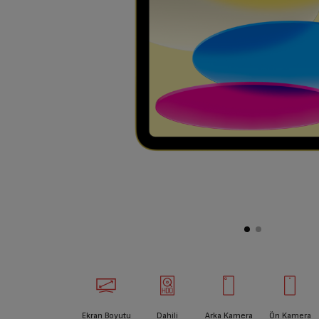
Ekran Boyutu
Dahili
Arka Kamera
Ön Kamera