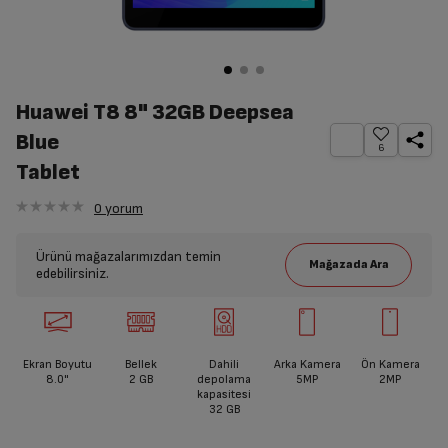
Huawei T8 8" 32GB Deepsea
Blue
6
Tablet
0
yorum
Ürünü mağazalarımızdan temin
edebilirsiniz.
Ekran Boyutu
Bellek
Dahili
Arka Kamera
Ön Kamera
8.0"
2 GB
depolama
5MP
2MP
kapasitesi
32 GB