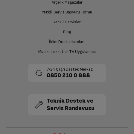
Ücretiniz İade Edilsin
Arçelik Mağazalar
Ücret iadesi gerçekleştiğinde SMS ile bilgilendirme
Yetkili Servis Başvuru Formu
sağlanacaktır.
Kablosuz Ağ
Var
Yetkili Servisler
Siparişiniz henüz teslim edilmediyse iptal talebinizin
Blog
MicroSD Kart Girişi
Var
onaylanması sonrasında ücret iadeniz en kısa süre içerisinde
gerçekleşecektir.
İklim Dostu Hareket
Bluetooth
Var
Mucize Lezzetler TV Uygulaması
Hoparlör
Var
7/24 Çağrı Destek Merkezi
0850 210 0 888
Mikrofon
Var
Arka Kamera
5MP
Teknik Destek ve
Servis Randevusu
Diğer
Pil
5100 mAh