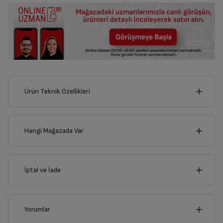
Ürün Teknik Özellikleri
12
cm
Hangi Mağazada Var
İl
İptal ve İade
Derinlik
Genişlik
1
cm
12
cm
İlçe
İptal/İade Talebi Oluşturun
Yorumlar
Siparişlerim sayfasından iade etmek istediğiniz ürünü