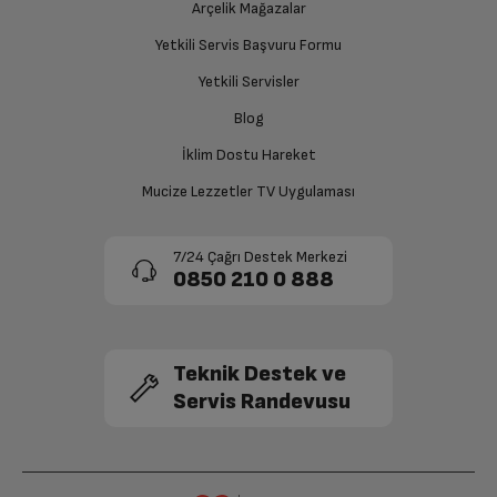
Ücretiniz İade Edilsin
Arçelik Mağazalar
Ücret iadesi gerçekleştiğinde SMS ile bilgilendirme
Yetkili Servis Başvuru Formu
sağlanacaktır.
Kablosuz Ağ
Var
Yetkili Servisler
Siparişiniz henüz teslim edilmediyse iptal talebinizin
Blog
MicroSD Kart Girişi
Var
onaylanması sonrasında ücret iadeniz en kısa süre içerisinde
gerçekleşecektir.
İklim Dostu Hareket
Bluetooth
Var
Mucize Lezzetler TV Uygulaması
Micro USB
Var
7/24 Çağrı Destek Merkezi
0850 210 0 888
Hoparlör
Var
Mikrofon
Var
Teknik Destek ve
Servis Randevusu
Arka Kamera
5MP
Diğer