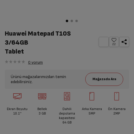
Huawei Matepad T10S
3/64GB
22
Tablet
0
yorum
Ürünü mağazalarımızdan temin
edebilirsiniz.
Ekran Boyutu
Bellek
Dahili
Arka Kamera
Ön Kamera
10.1''
3 GB
depolama
5MP
2MP
kapasitesi
64 GB