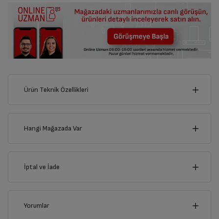
Ürün Teknik Özellikleri
16
cm
Hangi Mağazada Var
İl
İptal ve İade
Derinlik
Genişlik
1
cm
16
cm
İlçe
İptal/İade Talebi Oluşturun
Yorumlar
Siparişlerim sayfasından iade etmek istediğiniz ürünü