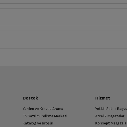
Derinlik
Genişlik
20
cm
14
cm
iz ürünü bulup, İptal/İade Et’e tıklayarak süreci başlatabilirsiniz.
Bu ürüne henüz yorum yapılmamış.
İlk yorumu sen yap!
luşturun
64 bit mimariye sahip A15 Bionic çip
almak üzere sizinle randevu için iletişime geçecektir.
Destek
Hizmet
iPadOS 15
Yazılım ve Kılavuz Arama
Yetkili Satıcı Baş
TV Yazılım İndirme Merkezi
Arçelik Mağazalar
n
8,3
Katalog ve Broşür
Konsept Mağazala
 birlikte yetkili servise teslim edin.