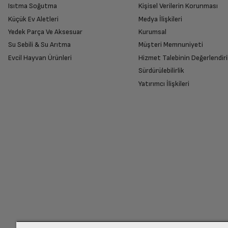
Isıtma Soğutma
Kişisel Verilerin Korunması
Küçük Ev Aletleri
Medya İlişkileri
Ekran Çözünürlüğü
Yedek Parça Ve Aksesuar
Kurumsal
Su Sebili & Su Arıtma
Müşteri Memnuniyeti
İade Talebiniz Onaylansın
Dahili depolama kapasitesi
Evcil Hayvan Ürünleri
Hizmet Talebinin Değerlendiri
Yetkili servis gerekli kontrolleri sağladıkta
Sürdürülebilirlik
Yatırımcı İlişkileri
Kablosuz Ağ
Ücretiniz İade Edilsin
3G
Ücret iadesi gerçekleştiğinde SMS ile bilgil
Hoparlör
Siparişiniz henüz teslim edilmediyse iptal talebinizin onayl
Mikrofon
Diğer