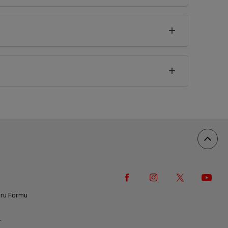
vuru Formu
r