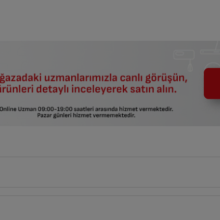
14
cm