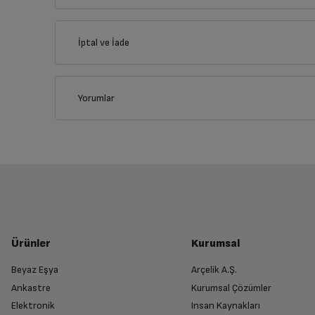
İl
İptal ve İade
İlçe
Yorumlar
İptal/İade Talebi Oluşturun
Siparişlerim sayfasından iade etmek istediğin
Genel Özellikler
Yetkili Servis İade Randevusu O
İşlemci
Yetkili servis, ürünü adresinizinden teslim 
Ürünler
Kurumsal
İşletim Sistemi
Beyaz Eşya
Arçelik A.Ş.
Ankastre
Kurumsal Çözümler
Ürünü Yetkili Servise Teslim Edi
Ekran Boyutu
Elektronik
Insan Kaynakları
Ürünü eksiksiz ve hasarsız olarak faturası ile