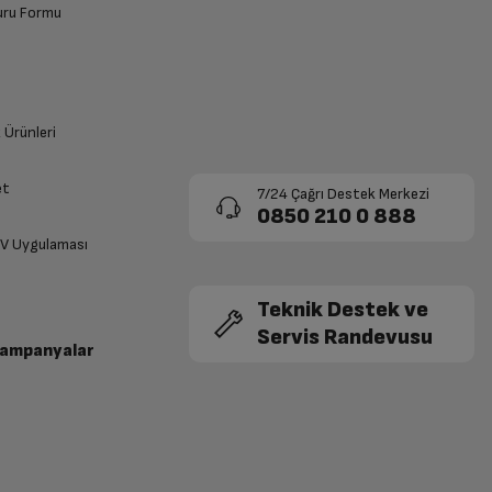
vuru Formu
k Ürünleri
et
7/24 Çağrı Destek Merkezi
0850 210 0 888
TV Uygulaması
Teknik Destek ve
Servis Randevusu
Kampanyalar