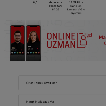
8,3
depolama
12 MP Ultra
kapasitesi
Geniş ön
64 GB
kamera, ƒ/2.4
diyafram
Ürün Teknik Özellikleri
Hangi Mağazada Var