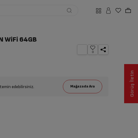
6N WiFi 64GB
0
Görüş İletin
emin edebilirsiniz.