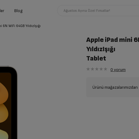
ler
Blog
Ağustos Ayına Özel Fırsatlar!
i 6N WiFi 64GB YıldızIşığı
Apple iPad mini 
YıldızIşığı
Tablet
0
yorum
Ürünü mağazalarımızdan t