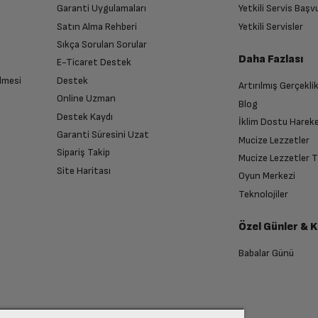
Garanti Uygulamaları
Yetkili Servis Baş
Satın Alma Rehberi
Yetkili Servisler
2266 x 1488
Sıkça Sorulan Sorular
Daha Fazlası
E-Ticaret Destek
64 GB
lmesi
Destek
Artırılmış Gerçekli
n sonra İade süreciniz tamamlanacaktır.
Online Uzman
Blog
Destek Kaydı
Var
İklim Dostu Harek
Garanti Süresini Uzat
Mucize Lezzetler
Sipariş Takip
Mucize Lezzetler 
5G özellikli
Site Haritası
Oyun Merkezi
endirme sağlanacaktır.
Teknolojiler
Var
Özel Günler & 
anması sonrasında ücret iadeniz en kısa süre içerisinde gerçekleşecektir.
Babalar Günü
Var