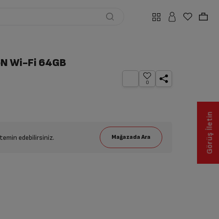
6N Wi-Fi 64GB
0
Görüş İletin
emin edebilirsiniz.