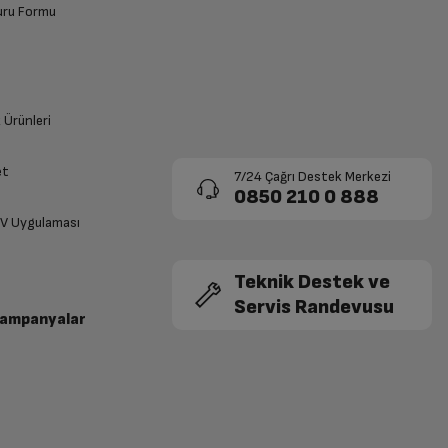
vuru Formu
k Ürünleri
et
7/24 Çağrı Destek Merkezi
0850 210 0 888
TV Uygulaması
Teknik Destek ve
Servis Randevusu
Kampanyalar