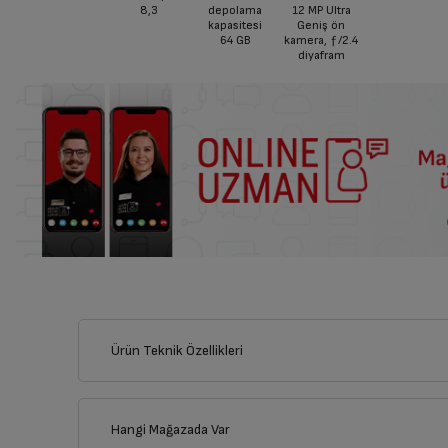
8,3
depolama
12 MP Ultra
kapasitesi
Geniş ön
64 GB
kamera, ƒ/2.4
diyafram
Ürün Teknik Özellikleri
Hangi Mağazada Var