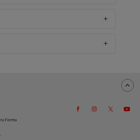
vuru Formu
r