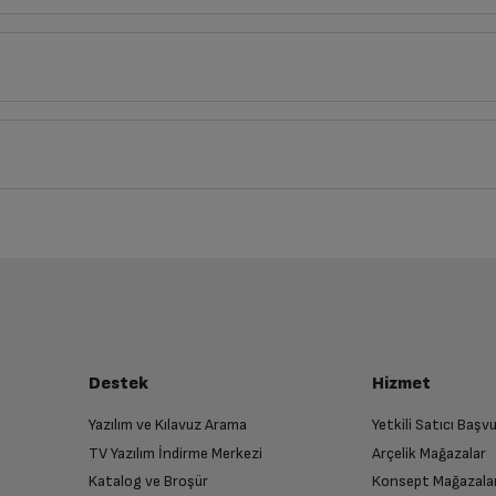
Derinlik
Genişlik
20
cm
14
cm
iz ürünü bulup, İptal/İade Et’e tıklayarak süreci başlatabilirsiniz.
Bu ürüne henüz yorum yapılmamış.
İlk yorumu sen yap!
luşturun
64 bit mimariye sahip A15 Bionic çip
almak üzere sizinle randevu için iletişime geçecektir.
Destek
Hizmet
iPadOS 15
Yazılım ve Kılavuz Arama
Yetkili Satıcı Baş
TV Yazılım İndirme Merkezi
Arçelik Mağazalar
n
8,3
Katalog ve Broşür
Konsept Mağazala
 birlikte yetkili servise teslim edin.