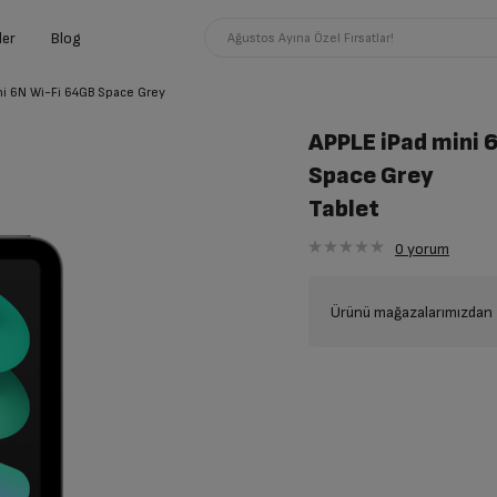
ler
Blog
Ağustos Ayına Özel Fırsatlar!
ni 6N Wi-Fi 64GB Space Grey
APPLE iPad mini 
Space Grey
Tablet
0
yorum
Ürünü mağazalarımızdan t