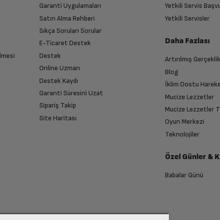
Garanti Uygulamaları
Yetkili Servis Baş
Satın Alma Rehberi
Yetkili Servisler
2266 x 1488
Sıkça Sorulan Sorular
Daha Fazlası
E-Ticaret Destek
64 GB
lmesi
Destek
Artırılmış Gerçekli
n sonra İade süreciniz tamamlanacaktır.
Online Uzman
Blog
Destek Kaydı
Var
İklim Dostu Harek
Garanti Süresini Uzat
Mucize Lezzetler
Sipariş Takip
Mucize Lezzetler 
5G özellikli
Site Haritası
Oyun Merkezi
endirme sağlanacaktır.
Teknolojiler
Var
Özel Günler & 
anması sonrasında ücret iadeniz en kısa süre içerisinde gerçekleşecektir.
Babalar Günü
Var