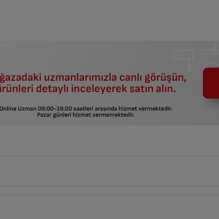
14
cm