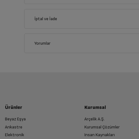
İl
İptal ve İade
İlçe
Yorumlar
İptal/İade Talebi Oluşturun
Siparişlerim sayfasından iade etmek istediğin
Genel Özellikler
Yetkili Servis İade Randevusu O
İşlemci
Yetkili servis, ürünü adresinizinden teslim 
Ürünler
Kurumsal
İşletim Sistemi
Beyaz Eşya
Arçelik A.Ş.
Ankastre
Kurumsal Çözümler
Ürünü Yetkili Servise Teslim Edi
Ekran Boyutu
Elektronik
Insan Kaynakları
Ürünü eksiksiz ve hasarsız olarak faturası ile