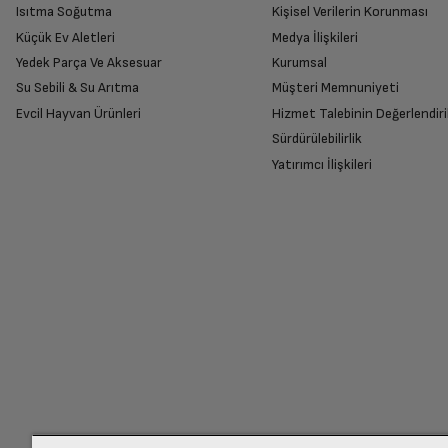
Isıtma Soğutma
Kişisel Verilerin Korunması
Küçük Ev Aletleri
Medya İlişkileri
Ekran Çözünürlüğü
Yedek Parça Ve Aksesuar
Kurumsal
Su Sebili & Su Arıtma
Müşteri Memnuniyeti
İade Talebiniz Onaylansın
Dahili depolama kapasitesi
Evcil Hayvan Ürünleri
Hizmet Talebinin Değerlendiri
Yetkili servis gerekli kontrolleri sağladıkta
Sürdürülebilirlik
Yatırımcı İlişkileri
Kablosuz Ağ
Ücretiniz İade Edilsin
3G
Ücret iadesi gerçekleştiğinde SMS ile bilgil
Hoparlör
Siparişiniz henüz teslim edilmediyse iptal talebinizin onayl
Mikrofon
Diğer