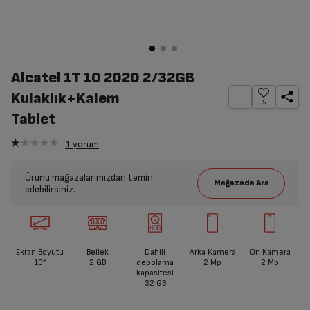
Alcatel 1T 10 2020 2/32GB
Kulaklık+Kalem
5
Tablet
1
yorum
Ürünü mağazalarımızdan temin
edebilirsiniz.
Ekran Boyutu
Bellek
Dahili
Arka Kamera
Ön Kamera
10”
2 GB
depolama
2 Mp
2 Mp
kapasitesi
32 GB