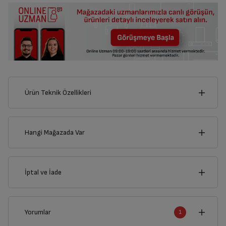
Ürün Teknik Özellikleri
16
cm
Hangi Mağazada Var
İl
İptal ve İade
Derinlik
Genişlik
18
cm
16
cm
İlçe
İptal/İade Talebi Oluşturun
Yorumlar
1
Siparişlerim sayfasından iade etmek istediğiniz ürünü