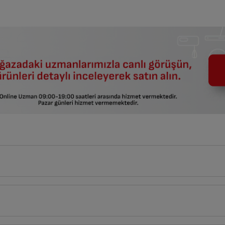
54
cm
tlerin açıklamaları kullanma kılavuzlarının ilk bölümünde verilmiştir.