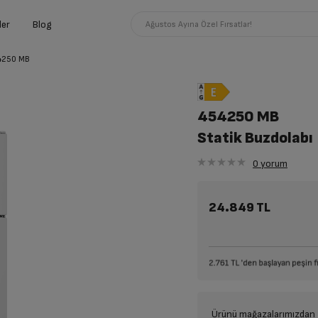
ler
Blog
Ağustos Ayına Özel Fırsatlar!
4250 MB
454250 MB
Statik Buzdolabı
0
yorum
24.849 TL
Ürünü mağazalarımızdan t