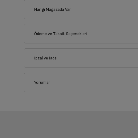
Hangi Mağazada Var
İl
Ödeme ve Taksit Seçenekleri
Kullanma 
İlçe
Kredi Kartı
İptal ve İade
Çoklu Kart ile yapılacak ödemelerde , belirtilen va
Tip Etiket
Kredi Seçenekleri
Yorumlar
İptal/İade Talebi Oluşturun
Nasıl Kullanılır?
Siparişlerim sayfasından iade etmek istediğin
Banka
Tek Çekim
2 Taks
Havale / EFT
24.849 TL x 1
12.424,50 T
Sepetinizi Oluşturun
Onlin
24.849 TL
24.849 
Yetkili Servis İade Randevusu O
Garanti Pay İle Ödeme
İstediğiniz kategoriden, dilediğiniz
Ödem
ürünlerle hemen sepetinizi oluşturun.
sekmes
Yetkili servis, ürünü adresinizinden teslim 
Nasıl Kullanılır?