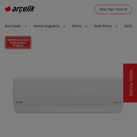
Ana Sayfa
Isıtma Soğutma
Klima
Split Klima
A12D45 
Görüş İletin