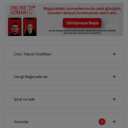
Ürün Teknik Özellikleri
100
cm
Hangi Mağazada Var
İl
İptal ve İade
Derinlik
Genişlik
21
cm
100
cm
İlçe
İptal/İade Talebi Oluşturun
Yorumlar
2
Siparişlerim sayfasından iade etmek istediğiniz ürünü