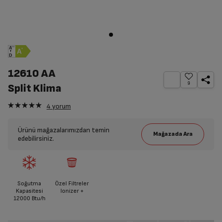
12610 AA
9
Split Klima
4
yorum
Ürünü mağazalarımızdan temin
edebilirsiniz.
Soğutma
Özel Filtreler
Kapasitesi
Ionizer +
12000 Btu/h