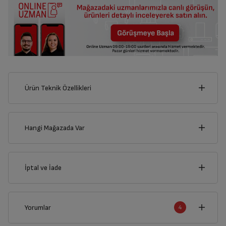
Ürün Teknik Özellikleri
89
cm
Hangi Mağazada Var
İl
İptal ve İade
Derinlik
Genişlik
21
cm
89
cm
İlçe
İptal/İade Talebi Oluşturun
Yorumlar
4
Siparişlerim sayfasından iade etmek istediğiniz ürünü
bulup, İptal/İade Et’e tıklayarak süreci başlatabilirsiniz.