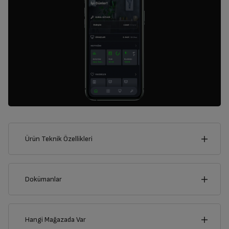
Ürün Teknik Özellikleri
84
cm
Dokümanlar
Ürünün güvenli kurulum ve kullanımı ile ilgili bilgiler ve işaretlerin
açıklamaları kullanma kılavuzlarının ilk bölümünde verilmiştir.
Hangi Mağazada Var
Derinlik
Genişlik