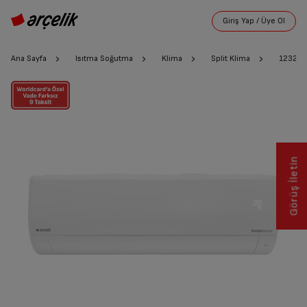
Ana Sayfa
Isıtma Soğutma
Klima
Split Klima
12325 E
Görüş İletin