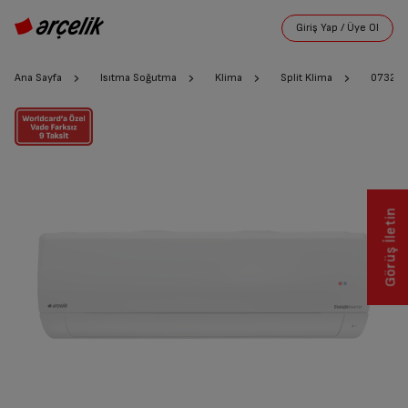
Ana Sayfa
Isıtma Soğutma
Klima
Split Klima
07325 E
Görüş İletin