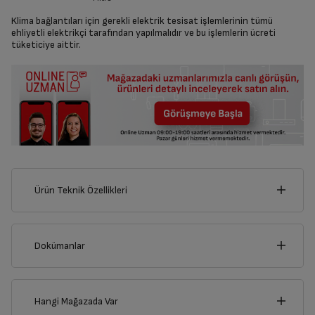
Klima bağlantıları için gerekli elektrik tesisat işlemlerinin tümü
ehliyetli elektrikçi tarafından yapılmalıdır ve bu işlemlerin ücreti
tüketiciye aittir.
Ürün Teknik Özellikleri
84
cm
Dokümanlar
Ürünün güvenli kurulum ve kullanımı ile ilgili bilgiler ve işaretlerin
açıklamaları kullanma kılavuzlarının ilk bölümünde verilmiştir.
Hangi Mağazada Var
Derinlik
Genişlik