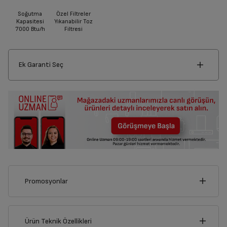
Soğutma
Özel Filtreler
Kapasitesi
Yıkanabilir Toz
7000 Btu/h
Filtresi
Ek Garanti Seç
Promosyonlar
Bu ürünü alarak aşağıdaki kampanyalardan yalnızca birinden
faydalanabilirsiniz.
Sepette yalnızca bir kampanya uygulanabilir, kampanyalar
Ürün Teknik Özellikleri
birleştirilemez.