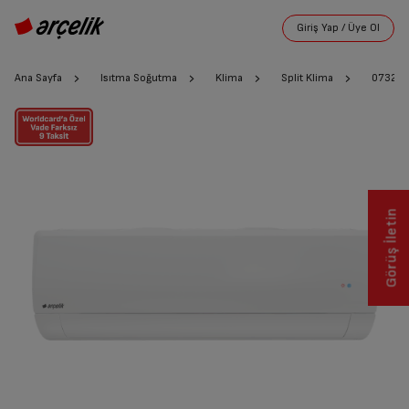
Ana Sayfa
Isıtma Soğutma
Klima
Split Klima
07325 A
Görüş İletin