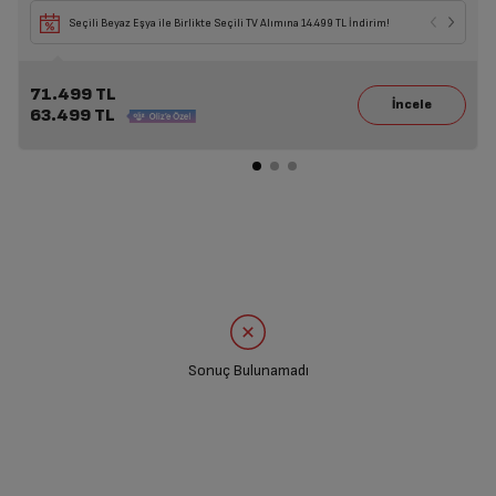
Seçili Beyaz Eşya ile Birlikte Seçili TV Alımına 14.499 TL İndirim!
71.499 TL
63.499 TL
Sonuç Bulunamadı