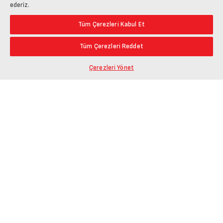
ederiz.
Tüm Çerezleri Kabul Et
Tüm Çerezleri Reddet
Çerezleri Yönet
Ürün Bağlantısını Kopyala
Öne Çıkanlar
En Düşük Fiyat
Paylaş
En Yüksek Fiyat
En Çok Yorum Alan