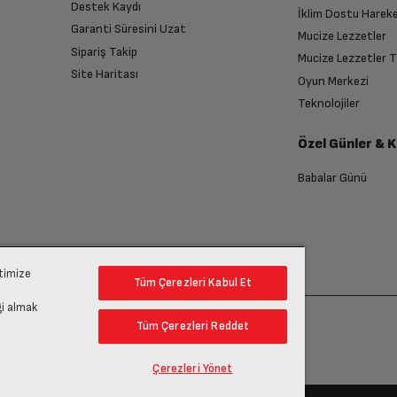
Destek Kaydı
İklim Dostu Harek
Garanti Süresini Uzat
Mucize Lezzetler
Sipariş Takip
Mucize Lezzetler 
Site Haritası
Oyun Merkezi
Teknolojiler
Özel Günler & 
Babalar Günü
ptimize
Tüm Çerezleri Kabul Et
gi almak
Tüm Çerezleri Reddet
Çerezleri Yönet