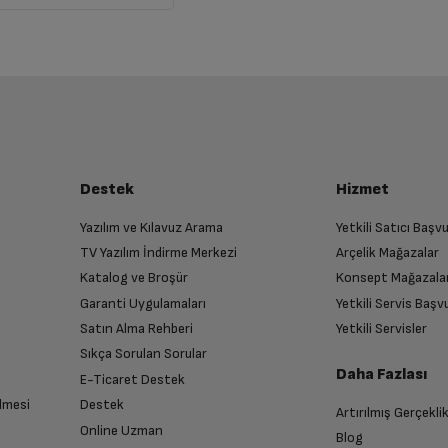
Destek
Hizmet
Yazılım ve Kılavuz Arama
Yetkili Satıcı Baş
TV Yazılım İndirme Merkezi
Arçelik Mağazalar
Katalog ve Broşür
Konsept Mağazala
Garanti Uygulamaları
Yetkili Servis Baş
Satın Alma Rehberi
Yetkili Servisler
Sıkça Sorulan Sorular
Daha Fazlası
E-Ticaret Destek
lmesi
Destek
Artırılmış Gerçekli
Online Uzman
Blog