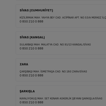
SİVAS (CUMHURİYET)
KİZİLİRMAK MAH. YAHYA BEY CAD. ACİPİNAR APT. NO:53/A MERKEZ İL
0 850 210 0 888
SİVAS (KANGAL)
SULARBAŞI MAH. MALATYA CAD. NO:91/13 KANGAL/SİVAS
0 850 210 0 888
ZARA
ÇARŞIBAŞI MAH. İSMETPAŞA CAD. NO:180 ZARA/SİVAS
0 850 210 0 888
ŞARKIŞLA
KAYALIYOKUŞ MAH. SET KENARI ASKERLİK ŞB.YANI ŞARKIŞLA/SİVAS
0 850 210 0 888