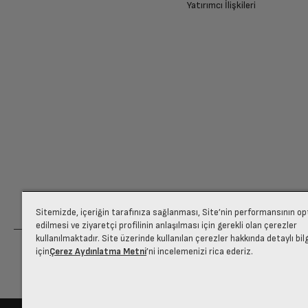
Yatırımcı İlişkileri
Sitemizde, içeriğin tarafınıza sağlanması, Site’nin performansının o
edilmesi ve ziyaretçi profilinin anlaşılması için gerekli olan çerezler
kullanılmaktadır. Site üzerinde kullanılan çerezler hakkında detaylı bil
için
Çerez Aydınlatma Metni
’ni incelemenizi rica ederiz.