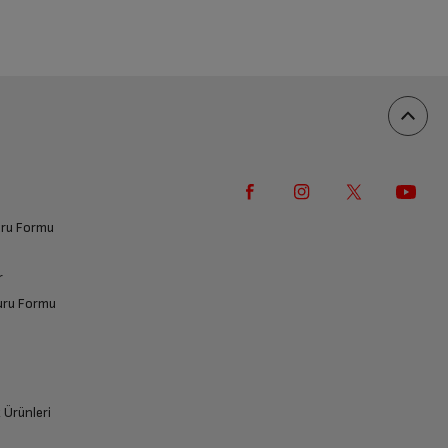
vuru Formu
r
vuru Formu
k Ürünleri