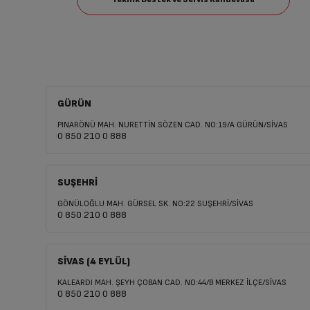
GÜRÜN
PINARÖNÜ MAH. NURETTİN SÖZEN CAD. NO:19/A GÜRÜN/SİVAS
0 850 210 0 888
SUŞEHRİ
GÖNÜLOĞLU MAH. GÜRSEL SK. NO:22 SUŞEHRİ/SİVAS
0 850 210 0 888
SİVAS (4 EYLÜL)
KALEARDI MAH. ŞEYH ÇOBAN CAD. NO:44/B MERKEZ İLÇE/SİVAS
0 850 210 0 888