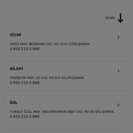
Sırala
CİZRE
YAFES MAH. BEDİRHAN CAD. NO:16/A CİZRE/ŞIRNAK
0 850 210 0 888
SİLOPİ
YENİŞEHİR MAH. 10 CAD. NO:8/A SİLOPİ/ŞIRNAK
0 850 210 0 888
İDİL
TURGUT ÖZAL MAH. ABDURRAHMAN ABAY CAD. NO:92 İDİL/ŞIRNAK
0 850 210 0 888