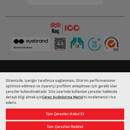
Bize Ulaşın
Kişisel Verilerin Korunması
İşlem Rehberi
Sitemizde, içeriğin tarafınıza sağlanması, Site’nin performansının
Satış Sözleşmesi
optimize edilmesi ve ziyaretçi profilinin anlaşılması için gerekli olan
çerezler kullanılmaktadır. Site üzerinde kullanılan çerezler hakkında
© 2025 arcelik.com.tr
detaylı bilgi almak için
Çerez Aydınlatma Metni
’ni incelemenizi rica
ederiz.
Tüm Çerezleri Kabul Et
Tüm Çerezleri Reddet