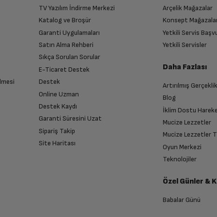
TV Yazılım İndirme Merkezi
Arçelik Mağazalar
Katalog ve Broşür
Konsept Mağazala
Garanti Uygulamaları
Yetkili Servis Baş
Satın Alma Rehberi
Yetkili Servisler
Sıkça Sorulan Sorular
Daha Fazlası
E-Ticaret Destek
lmesi
Destek
Artırılmış Gerçekli
Online Uzman
Blog
Destek Kaydı
İklim Dostu Harek
Garanti Süresini Uzat
Mucize Lezzetler
Sipariş Takip
Mucize Lezzetler 
Site Haritası
Oyun Merkezi
Teknolojiler
Özel Günler & 
Babalar Günü