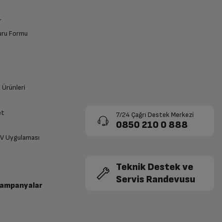
r
vuru Formu
k Ürünleri
et
7/24 Çağrı Destek Merkezi
0850 210 0 888
TV Uygulaması
Teknik Destek ve
Servis Randevusu
Kampanyalar