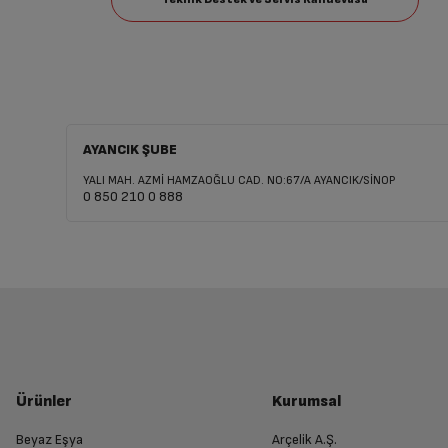
AYANCIK ŞUBE
YALI MAH. AZMİ HAMZAOĞLU CAD. NO:67/A AYANCIK/SİNOP
0 850 210 0 888
Ürünler
Kurumsal
Beyaz Eşya
Arçelik A.Ş.