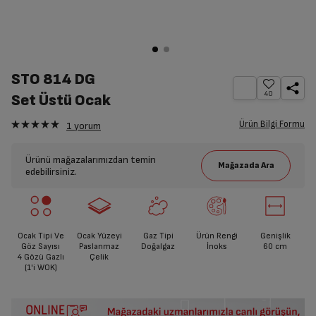
STO 814 DG
40
Set Üstü Ocak
Ürün Bilgi Formu
1
yorum
Ürünü mağazalarımızdan temin
edebilirsiniz.
Ocak Tipi Ve
Ocak Yüzeyi
Gaz Tipi
Ürün Rengi
Genişlik
Göz Sayısı
Paslanmaz
Doğalgaz
İnoks
60 cm
4 Gözü Gazlı
Çelik
(1'i WOK)