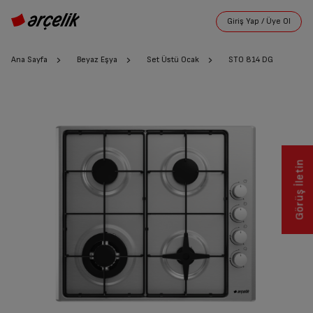
Ana Sayfa
Beyaz Eşya
Set Üstü Ocak
STO 814 DG
Görüş İletin