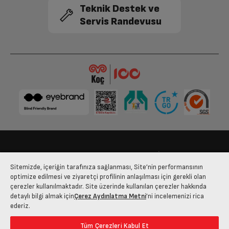
Teknik Destek ve
Servis Randevusu
Ağırlık: Paketsiz
8.1 kg
Derinlik
51 cm
Boyut (cm) (GxYxD)
58 cm
Diğer
Kontrol Tipi ve Yeri
Düğmeden Kontrol / Yan
Bize Ulaşın
Kişisel Verilerin Korunması
İşlem Rehberi
Sitemizde, içeriğin tarafınıza sağlanması, Site’nin performansının
Sol Ön Bölme
3,6 kW
Satış Sözleşmesi
optimize edilmesi ve ziyaretçi profilinin anlaşılması için gerekli olan
çerezler kullanılmaktadır. Site üzerinde kullanılan çerezler hakkında
© 2025 arcelik.com.tr
detaylı bilgi almak için
Çerez Aydınlatma Metni
’ni incelemenizi rica
Sağ Arka Bölme
2 kW
ederiz.
Tüm Çerezleri Kabul Et
Ocak Ateşleme Tipi
Düğmeden Ateşleme