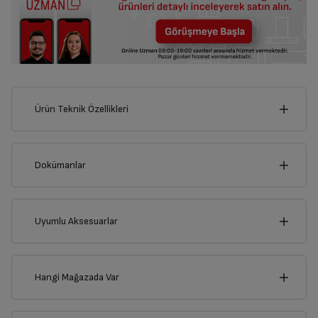
Ürün Teknik Özellikleri
58
cm
Dokümanlar
Ürünün güvenli kurulum ve kullanımı ile ilgili bilgiler ve işaretlerin
açıklamaları kullanma kılavuzlarının ilk bölümünde verilmiştir.
Uyumlu Aksesuarlar
cm
Türkçe
English
6
Hangi Mağazada Var
Kullanma Kılavuzu
İl