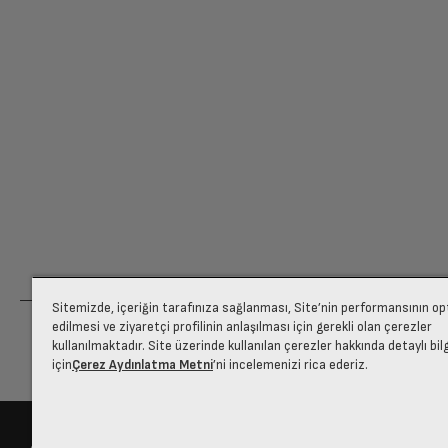
Sitemizde, içeriğin tarafınıza sağlanması, Site’nin performansının o
edilmesi ve ziyaretçi profilinin anlaşılması için gerekli olan çerezler
kullanılmaktadır. Site üzerinde kullanılan çerezler hakkında detaylı bil
için
Çerez Aydınlatma Metni
’ni incelemenizi rica ederiz.