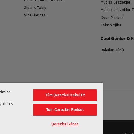
Mucize Lezzetler
Sipariş Takip
Mucize Lezzetler 
Site Haritası
Oyun Merkezi
Teknolojiler
Özel Günler & 
Babalar Günü
ptimize
Tüm Çerezleri Kabul Et
gi almak
Tüm Çerezleri Reddet
Çerezleri Yönet