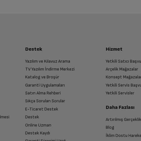
Destek
Hizmet
Yazılım ve Kılavuz Arama
Yetkili Satıcı Baş
TV Yazılım İndirme Merkezi
Arçelik Mağazalar
Katalog ve Broşür
Konsept Mağazala
Garanti Uygulamaları
Yetkili Servis Baş
Satın Alma Rehberi
Yetkili Servisler
Sıkça Sorulan Sorular
Daha Fazlası
E-Ticaret Destek
lmesi
Destek
Artırılmış Gerçekli
Online Uzman
Blog
Destek Kaydı
İklim Dostu Harek
Garanti Süresini Uzat