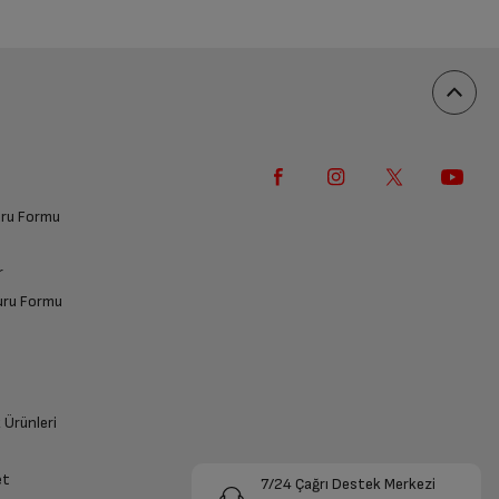
vuru Formu
r
vuru Formu
k Ürünleri
et
7/24 Çağrı Destek Merkezi