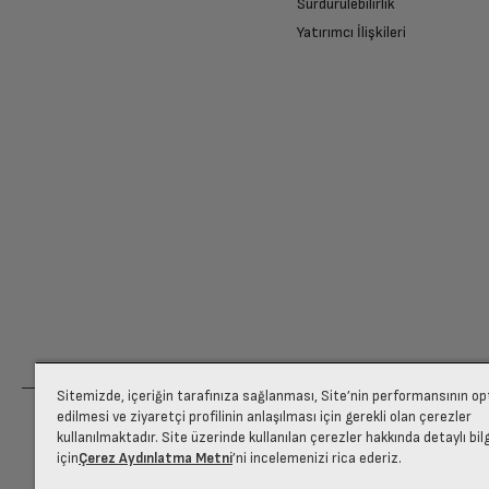
Sürdürülebilirlik
Yatırımcı İlişkileri
Kablo Tipi
Ücretiniz İade Edilsin
Ağırlık (gr)
Ücret iadesi gerçekleştiğinde SMS ile bilgil
Siparişiniz henüz teslim edilmediyse iptal talebinizin onayl
Sitemizde, içeriğin tarafınıza sağlanması, Site’nin performansının o
edilmesi ve ziyaretçi profilinin anlaşılması için gerekli olan çerezler
kullanılmaktadır. Site üzerinde kullanılan çerezler hakkında detaylı bil
için
Çerez Aydınlatma Metni
’ni incelemenizi rica ederiz.