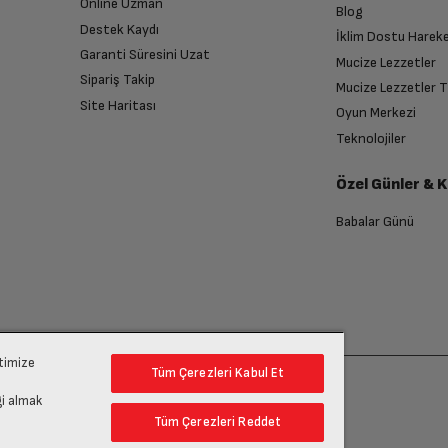
Online Uzman
Blog
Destek Kaydı
USB Type-C
İklim Dostu Harek
Garanti Süresini Uzat
Mucize Lezzetler
Sipariş Takip
Mucize Lezzetler 
52.1 g
Site Haritası
Oyun Merkezi
endirme sağlanacaktır.
Teknolojiler
Özel Günler & 
anması sonrasında ücret iadeniz en kısa süre içerisinde gerçekleşecektir.
Babalar Günü
ptimize
Tüm Çerezleri Kabul Et
gi almak
Tüm Çerezleri Reddet