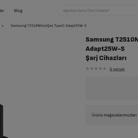
ler
Blog
Ağustos Ayına Özel Fırsatlar!
Samsung T2510NHızlıŞarj TypeC Adapt25W-S
Samsung T2510NH
Adapt25W-S
Şarj Cihazları
0
yorum
Ürünü mağazalarımızdan t