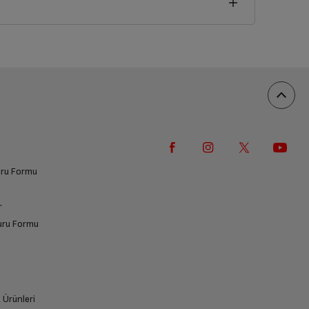
vuru Formu
r
vuru Formu
k Ürünleri