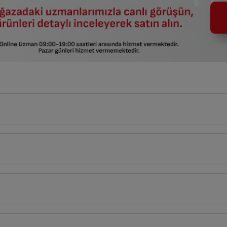
5
cm
Derinlik
Genişlik
8
cm
5
cm