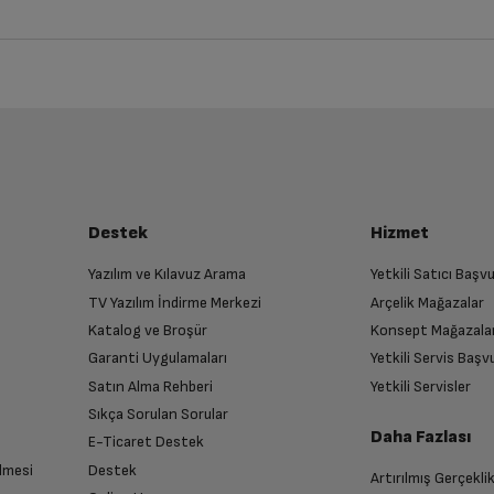
iz ürünü bulup, İptal/İade Et’e tıklayarak süreci başlatabilirsiniz.
Bu ürüne henüz yorum yapılmamış.
İlk yorumu sen yap!
luşturun
SAMSUNG
almak üzere sizinle randevu için iletişime geçecektir.
Destek
Hizmet
Siyah
Yazılım ve Kılavuz Arama
Yetkili Satıcı Baş
TV Yazılım İndirme Merkezi
Arçelik Mağazalar
n
5 V
Katalog ve Broşür
Konsept Mağazala
 birlikte yetkili servise teslim edin.
Garanti Uygulamaları
Yetkili Servis Baş
Satın Alma Rehberi
Yetkili Servisler
100-240 V
Sıkça Sorulan Sorular
Daha Fazlası
E-Ticaret Destek
Var
lmesi
Destek
Artırılmış Gerçekli
n sonra İade süreciniz tamamlanacaktır.