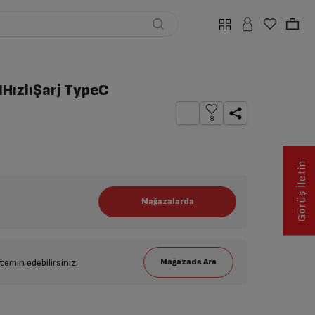
ızlıŞarj TypeC
8
Görüş İletin
emin edebilirsiniz.