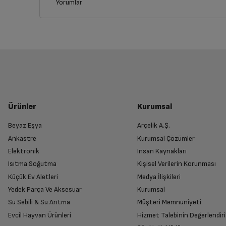
Yorumlar
İptal/İade Talebi Oluşturun
Siparişlerim sayfasından iade etmek istediğin
Genel Özellikler
Yetkili Servis İade Randevusu O
Marka
Yetkili servis, ürünü adresinizinden teslim 
Ürünler
Kurumsal
Renk
Beyaz Eşya
Arçelik A.Ş.
Ankastre
Kurumsal Çözümler
Ürünü Yetkili Servise Teslim Edi
Çıkış Gücü
Elektronik
Insan Kaynakları
Ürünü eksiksiz ve hasarsız olarak faturası ile
Isıtma Soğutma
Kişisel Verilerin Korunması
Küçük Ev Aletleri
Medya İlişkileri
Giriş Gücü
Yedek Parça Ve Aksesuar
Kurumsal
Su Sebili & Su Arıtma
Müşteri Memnuniyeti
İade Talebiniz Onaylansın
Hızlı Şarj desteği
Evcil Hayvan Ürünleri
Hizmet Talebinin Değerlendiri
Yetkili servis gerekli kontrolleri sağladıkta