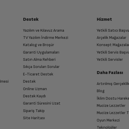
Destek
Hizmet
Yazılım ve Kılavuz Arama
Yetkili Satıcı Baş
TV Yazılım İndirme Merkezi
Arçelik Mağazalar
Katalog ve Broşür
Konsept Mağazala
Garanti Uygulamaları
Yetkili Servis Baş
Satın Alma Rehberi
Yetkili Servisler
Sıkça Sorulan Sorular
Daha Fazlası
E-Ticaret Destek
lmesi
Destek
Artırılmış Gerçekli
Online Uzman
Blog
Destek Kaydı
İklim Dostu Harek
Garanti Süresini Uzat
Mucize Lezzetler
Sipariş Takip
Mucize Lezzetler 
Site Haritası
Oyun Merkezi
Teknolojiler