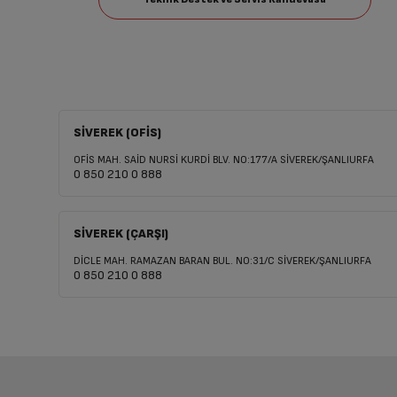
SİVEREK (OFİS)
OFİS MAH. SAİD NURSİ KURDİ BLV. NO:177/A SİVEREK/ŞANLIURFA
0 850 210 0 888
SİVEREK (ÇARŞI)
DİCLE MAH. RAMAZAN BARAN BUL. NO:31/C SİVEREK/ŞANLIURFA
0 850 210 0 888