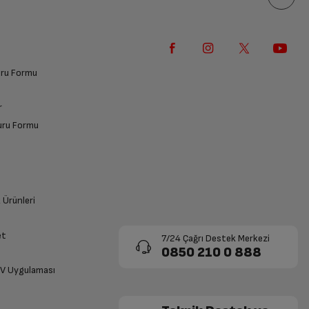
vuru Formu
r
vuru Formu
k Ürünleri
et
7/24 Çağrı Destek Merkezi
0850 210 0 888
TV Uygulaması