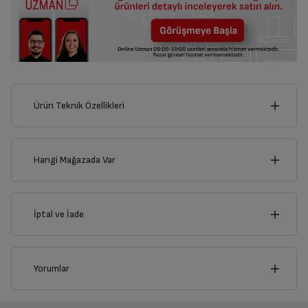
Ürün Teknik Özellikleri
16
cm
Hangi Mağazada Var
İl
İptal ve İade
Derinlik
Genişlik
1
cm
16
cm
İlçe
İptal/İade Talebi Oluşturun
Yorumlar
Siparişlerim sayfasından iade etmek istediğiniz ürünü
bulup, İptal/İade Et’e tıklayarak süreci başlatabilirsiniz.