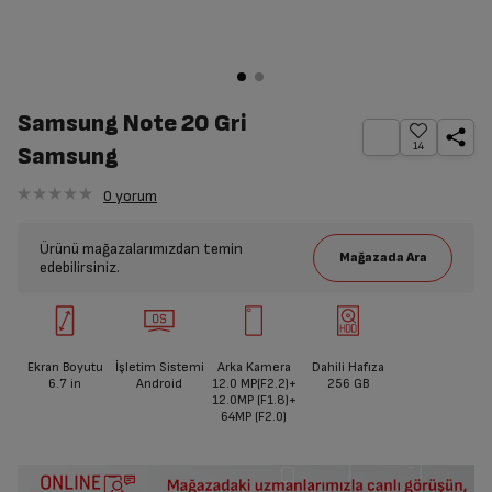
Samsung Note 20 Gri
14
Samsung
0
yorum
Ürünü mağazalarımızdan temin
edebilirsiniz.
Ekran Boyutu
İşletim Sistemi
Arka Kamera
Dahili Hafıza
6.7
in
Android
12.0 MP(F2.2)+
256 GB
12.0MP (F1.8)+
64MP (F2.0)