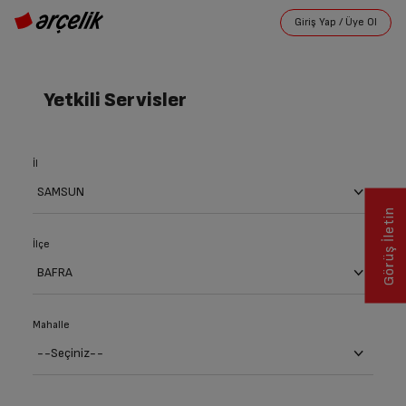
Yetkili Servisler
İl
Görüş İletin
İlçe
Mahalle