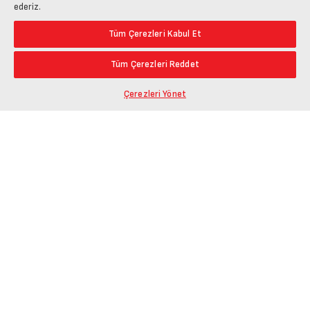
ederiz.
Tüm Çerezleri Kabul Et
Tüm Çerezleri Reddet
Çerezleri Yönet
Ürün Bağlantısını Kopyala
Öne Çıkanlar
En Düşük Fiyat
Paylaş
En Yüksek Fiyat
En Çok Yorum Alan