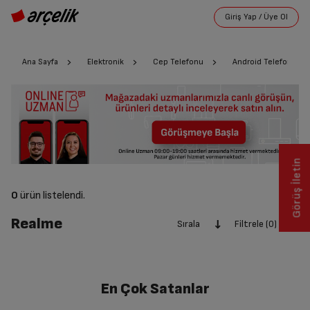
Ana Sayfa
Elektronik
Cep Telefonu
Android Telefon Mode
Görüş İletin
0
ürün listelendi.
Realme
Sırala
Filtrele (0)
En Çok Satanlar