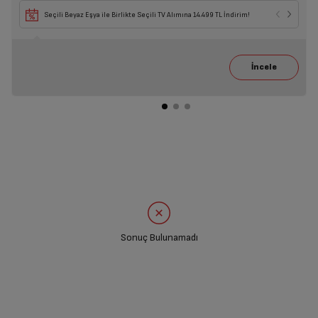
Seçili Beyaz Eşya ile Birlikte Seçili TV Alımına 14.499 TL İndirim!
Sonuç Bulunamadı