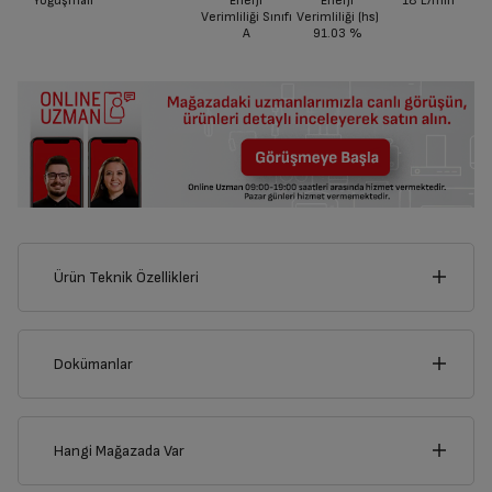
Yoğuşmalı
Enerji
Enerji
18
L/min
Verimliliği Sınıfı
Verimliliği (hs)
A
91.03
%
Ürün Teknik Özellikleri
44
cm
Dokümanlar
Ürünün güvenli kurulum ve kullanımı ile ilgili bilgiler ve işaretlerin
açıklamaları kullanma kılavuzlarının ilk bölümünde verilmiştir.
Hangi Mağazada Var
cm
Türkçe
English
64