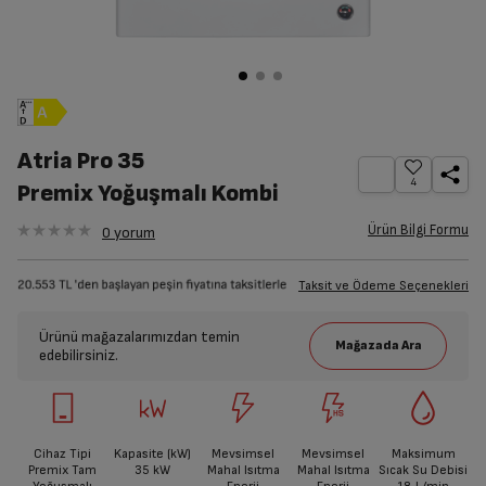
Atria Pro 35
4
Premix Yoğuşmalı Kombi
Ürün Bilgi Formu
0
yorum
Taksit ve Ödeme Seçenekleri
Ürünü mağazalarımızdan temin
edebilirsiniz.
Cihaz Tipi
Kapasite (kW)
Mevsimsel
Mevsimsel
Maksimum
Premix Tam
35
kW
Mahal Isıtma
Mahal Isıtma
Sıcak Su Debisi