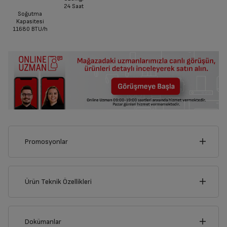
24 Saat
Soğutma
Kapasitesi
11680
BTU/h
Promosyonlar
Bu ürünü alarak aşağıdaki kampanyalardan yalnızca birinden
faydalanabilirsiniz.
Sepette yalnızca bir kampanya uygulanabilir, kampanyalar
Ürün Teknik Özellikleri
birleştirilemez.
47
cm
Klima alanlara AC 6030
Dokümanlar
Havadar hediye!