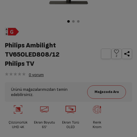
Philips Ambilight
TV65OLED808/12
2
Philips TV
0
yorum
Ürünü mağazalarımızdan temin
edebilirsiniz.
Çözünürlük
Ekran Boyutu
Ekran Türü
Renk
UHD 4K
65'
OLED
Krom