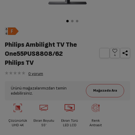
Philips Ambilight TV The
One55PUS8808/62
4
Philips TV
0
yorum
Ürünü mağazalarımızdan temin
edebilirsiniz.
Çözünürlük
Ekran Boyutu
Ekran Türü
Renk
UHD 4K
55'
LED LCD
Antrasit