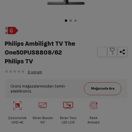
Philips Ambilight TV The
One50PUS8808/62
7
Philips TV
0
yorum
Ürünü mağazalarımızdan temin
edebilirsiniz.
Çözünürlük
Ekran Boyutu
Ekran Türü
Renk
UHD 4K
50'
LED LCD
Antrasit