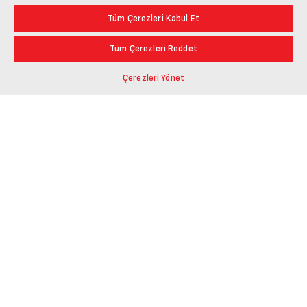
Tüm Çerezleri Kabul Et
Tüm Çerezleri Reddet
Çerezleri Yönet
Ürün Bağlantısını Kopyala
Öne Çıkanlar
En Düşük Fiyat
Paylaş
En Yüksek Fiyat
En Çok Yorum Alan
En Yüksek Puan