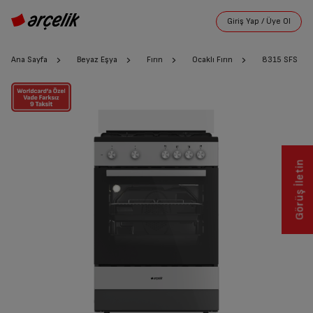
Ana Sayfa
Beyaz Eşya
Fırın
Ocaklı Fırın
8315 SFS
Görüş İletin